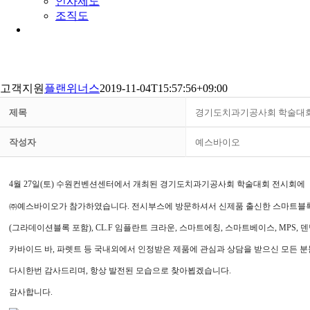
인사제도
조직도
고객지원
플랜위너스
2019-11-04T15:57:56+09:00
제목
경기도치과기공사회 학술대회
작성자
예스바이오
4
월
27
일
(
토
)
수원컨벤션센터에서 개최된 경기도치과기공사회 학술대회 전시회에
㈜
예스바이오가 참가하였습니다
.
전시부스에 방문하셔서 신제품 출신한 스마트블
(
그라데이션블록 포함
), CL.F
임플란트 크라운
,
스마트에칭
,
스마트베이스
, MPS,
덴
카바이드 바
,
파렛트 등 국내외에서 인정받은 제품에 관심과 상담을 받으신 모든 
다시한번 감사드리며
,
항상 발전된 모습으로 찾아뵙겠습니다
.
감사합니다
.